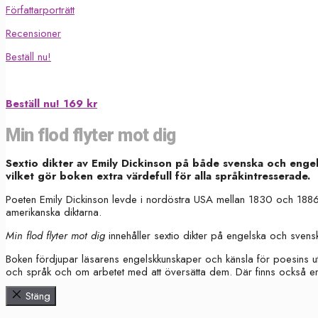
Författarporträtt
Recensioner
Beställ nu!
Beställ nu! 169 kr
Min flod flyter mot dig
Sextio dikter av Emily Dickinson på både svenska och engels
vilket gör boken extra värdefull för alla språkintresserade.
Poeten Emily Dickinson levde i nordöstra USA mellan 1830 och 1886.
amerikanska diktarna.
Min flod flyter mot dig
innehåller sextio dikter på engelska och svensk
Boken fördjupar läsarens engelskkunskaper och känsla för poesins uttry
och språk och om arbetet med att översätta dem. Där finns också e
Stäng