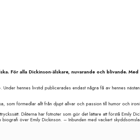
ka. För alla Dickinson-älskare, nuvarande och blivande. Med b
 Under hennes livstid publicerades endast några få av hennes nästan 
a, som förmedlar allt från djupt allvar och passion till humor och iron
ckssätt. Dikterna har fotnoter som gör det lättare att förstå Emily Dicki
n biografi över Emily Dickinson. – Inbunden med vackert skyddsomsla