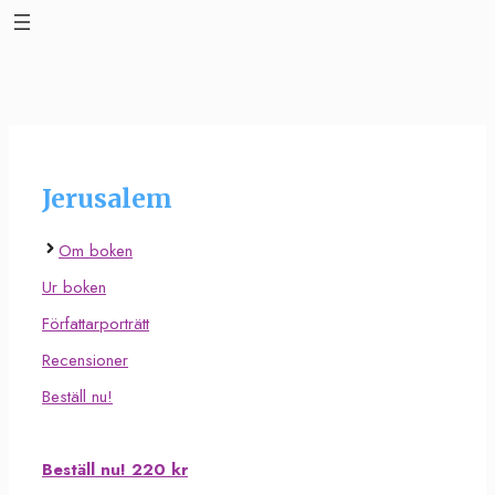
Hoppa
till
innehåll
Jerusalem
Om boken
Ur boken
Författarporträtt
Recensioner
Beställ nu!
Beställ nu! 220 kr