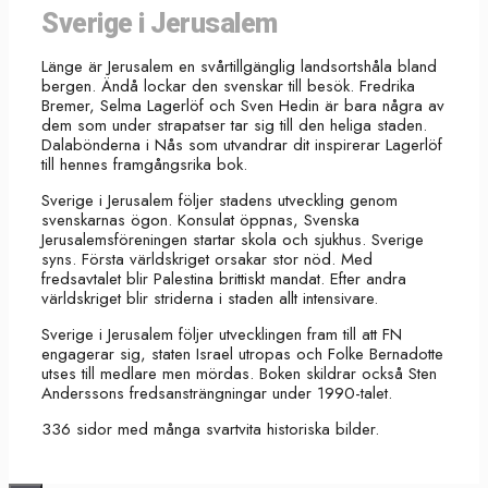
Sverige i Jerusalem
Länge är Jerusalem en svårtillgänglig landsortshåla bland
bergen. Ändå lockar den svenskar till besök. Fredrika
Bremer, Selma Lagerlöf och Sven Hedin är bara några av
dem som under strapatser tar sig till den heliga staden.
Dalabönderna i Nås som utvandrar dit inspirerar Lagerlöf
till hennes framgångsrika bok.
Sverige i Jerusalem följer stadens utveckling genom
svenskarnas ögon. Konsulat öppnas, Svenska
Jerusalemsföreningen startar skola och sjukhus. Sverige
syns. Första världskriget orsakar stor nöd. Med
fredsavtalet blir Palestina brittiskt mandat. Efter andra
världskriget blir striderna i staden allt intensivare.
Sverige i Jerusalem följer utvecklingen fram till att FN
engagerar sig, staten Israel utropas och Folke Bernadotte
utses till medlare men mördas. Boken skildrar också Sten
Anderssons fredsansträngningar under 1990-talet.
336 sidor med många svartvita historiska bilder.