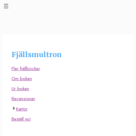
Hoppa
till
innehåll
Fjällsmultron
Fler fjällböcker
Om boken
Ur boken
Recensioner
Kartor
Beställ nu!