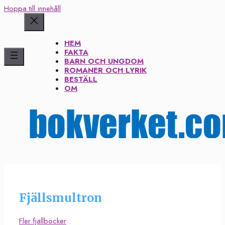
Hoppa till innehåll
HEM
FAKTA
BARN OCH UNGDOM
ROMANER OCH LYRIK
BESTÄLL
OM
Fjällsmultron
Fler fjällböcker