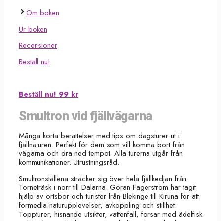
Om boken
Ur boken
Recensioner
Beställ nu!
Beställ nu! 99 kr
Smultron vid fjällvägarna
Många korta berättelser med tips om dagsturer ut i
fjällnaturen. Perfekt för dem som vill komma bort från
vägarna och dra ned tempot. Alla turerna utgår från
kommunikationer. Utrustningsråd.
Smultronställena sträcker sig över hela fjällkedjan från
Torneträsk i norr till Dalarna. Göran Fagerström har tagit
hjälp av ortsbor och turister från Blekinge till Kiruna för att
förmedla naturupplevelser, avkoppling och stillhet.
Toppturer, hisnande utsikter, vattenfall, forsar med ädelfisk