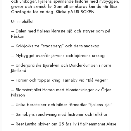
och urskogar. Fjällens spännande historia med nybyggen,
gruvor och samiskt liv. Som ett smakprov kan du här läsa
Gruvfogde för en dag. Klicka på UR BOKEN.
Ur innehållet:
– Dalen med fjällens klaraste sjö och statyer som på
Påskön
– Kvikkjokks tre ”stadsberg” och deltalandskap
– Nybygget ovanför järvens och björnens urskog
– Underjordiska Bjurälven och Dunderklumpen i norra
Jämtland
– Forsar och toppar kring Tärnaby vid ”Blå vägen”
– Blomsterfjället Hamra med blomteckningar av Örjan
Nilsson
– Unika berättelser och bilder förmedlar ”fjällens själ”
– Samebyns rendrivning med lastrenar och tältkåtor
– Reet Läntha skriver om 25 års liv i fjällhemmanet Aktse